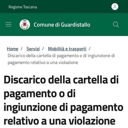
Salta al contenuto principale
Skip to footer content
Regione Toscana
Comune di Guardistallo
Briciole di pane
Home
/
Servizi
/
Mobilità e trasporti
/
Discarico della cartella di pagamento o di ingiunzione di
pagamento relativo a una violazione
Discarico della cartella di
pagamento o di
ingiunzione di pagamento
relativo a una violazione