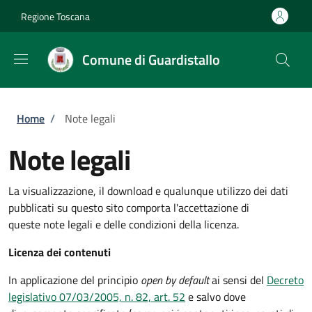
Salta al contenuto principale
Skip to footer content
Regione Toscana
Comune di Guardistallo
Briciole di pane
Home
/
Note legali
Note legali
La visualizzazione, il download e qualunque utilizzo dei dati
pubblicati su questo sito comporta l'accettazione di
queste note legali e delle condizioni della licenza.
Licenza dei contenuti
In applicazione del principio
open by default
ai sensi del
Decreto
legislativo 07/03/2005, n. 82, art. 52
e salvo dove