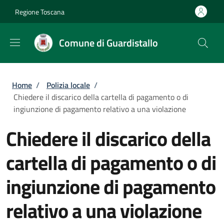
Salta al contenuto principale
Skip to footer content
Regione Toscana
Comune di Guardistallo
Briciole di pane
Home
/
Polizia locale
/
Chiedere il discarico della cartella di pagamento o di
ingiunzione di pagamento relativo a una violazione
Chiedere il discarico della
cartella di pagamento o di
ingiunzione di pagamento
relativo a una violazione