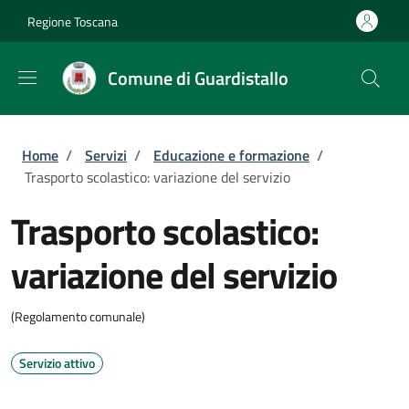
Salta al contenuto principale
Skip to footer content
Regione Toscana
Comune di Guardistallo
Briciole di pane
Home
/
Servizi
/
Educazione e formazione
/
Trasporto scolastico: variazione del servizio
Trasporto scolastico:
variazione del servizio
(Regolamento comunale)
Servizio attivo