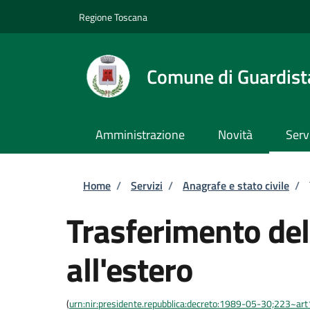
Salta al contenuto principale
Skip to footer content
Regione Toscana
Comune di Guardist
Amministrazione
Novità
Serv
Briciole di pane
Home
/
Servizi
/
Anagrafe e stato civile
/
Trasferimento del
all'estero
(
urn:nir:presidente.repubblica:decreto:1989-05-30;223~ar