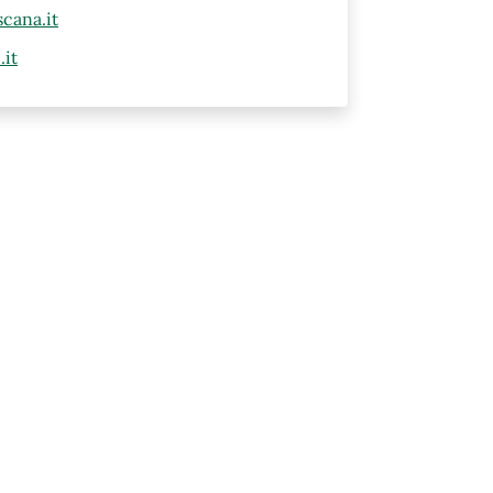
cana.it
.it