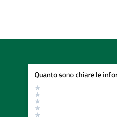
Quanto sono chiare le info
Valutazione
Valuta 5 stelle su 5
Valuta 4 stelle su 5
Valuta 3 stelle su 5
Valuta 2 stelle su 5
Valuta 1 stelle su 5