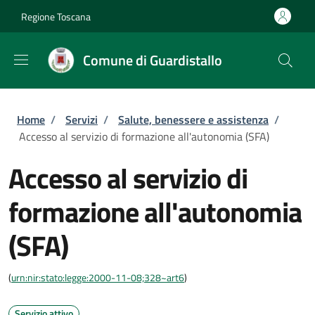
Salta al contenuto principale
Skip to footer content
Regione Toscana
Comune di Guardistallo
Briciole di pane
Home
/
Servizi
/
Salute, benessere e assistenza
/
Accesso al servizio di formazione all'autonomia (SFA)
Accesso al servizio di
formazione all'autonomia
(SFA)
(
urn:nir:stato:legge:2000-11-08;328~art6
)
Servizio attivo