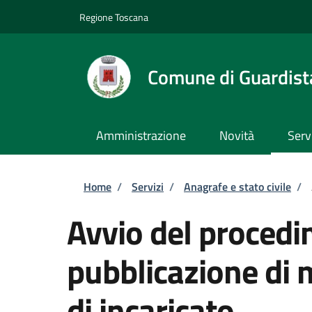
Salta al contenuto principale
Skip to footer content
Regione Toscana
Comune di Guardist
Amministrazione
Novità
Serv
Briciole di pane
Home
/
Servizi
/
Anagrafe e stato civile
/
Avvio del procedi
pubblicazione di 
di incaricato