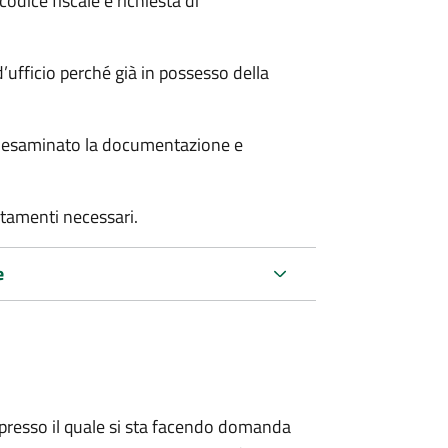
odice fiscale e richiesta di
’ufficio perché già in possesso della
er esaminato la documentazione e
rtamenti necessari.
e
presso il quale si sta facendo domanda