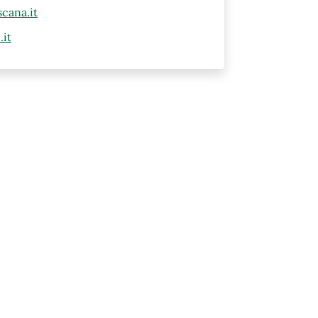
cana.it
.it