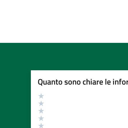
Quanto sono chiare le info
Valutazione
Valuta 5 stelle su 5
Valuta 4 stelle su 5
Valuta 3 stelle su 5
Valuta 2 stelle su 5
Valuta 1 stelle su 5