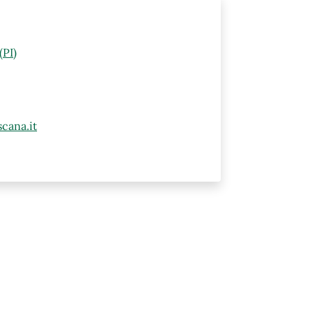
(PI)
cana.it