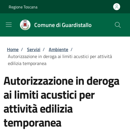
Salta al contenuto principale
Skip to footer content
Regione Toscana
Comune di Guardistallo
Briciole di pane
Home
/
Servizi
/
Ambiente
/
Autorizzazione in deroga ai limiti acustici per attività
edilizia temporanea
Autorizzazione in deroga
ai limiti acustici per
attività edilizia
temporanea