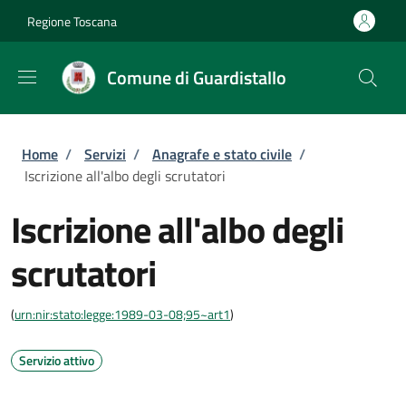
Salta al contenuto principale
Skip to footer content
Regione Toscana
Comune di Guardistallo
Briciole di pane
Home
/
Servizi
/
Anagrafe e stato civile
/
Iscrizione all'albo degli scrutatori
Iscrizione all'albo degli
scrutatori
(
urn:nir:stato:legge:1989-03-08;95~art1
)
Servizio attivo