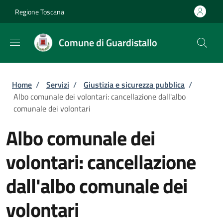
Salta al contenuto principale
Skip to footer content
Regione Toscana
Comune di Guardistallo
Briciole di pane
Home
/
Servizi
/
Giustizia e sicurezza pubblica
/
Albo comunale dei volontari: cancellazione dall'albo
comunale dei volontari
Albo comunale dei
volontari: cancellazione
dall'albo comunale dei
volontari