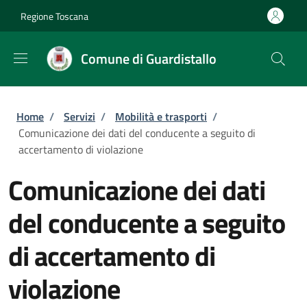
Salta al contenuto principale
Skip to footer content
Regione Toscana
Comune di Guardistallo
Briciole di pane
Home
/
Servizi
/
Mobilità e trasporti
/
Comunicazione dei dati del conducente a seguito di
accertamento di violazione
Comunicazione dei dati
del conducente a seguito
di accertamento di
violazione