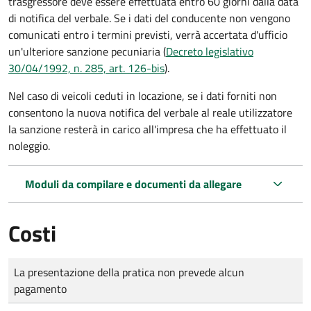
trasgressore deve essere effettuata entro 60 giorni dalla data
di notifica del verbale.
Se i dati del conducente non vengono
comunicati entro i termini previsti, verrà accertata d'ufficio
un'ulteriore sanzione pecuniaria (
Decreto legislativo
30/04/1992, n. 285, art. 126-bis
).
Nel caso di veicoli ceduti in locazione, se i dati forniti non
consentono la nuova notifica del verbale al reale utilizzatore
la sanzione resterà in carico all'impresa che ha effettuato il
noleggio.
Moduli da compilare e documenti da allegare
Costi
Tipo di pagamento
Importo
La presentazione della pratica non prevede alcun
pagamento