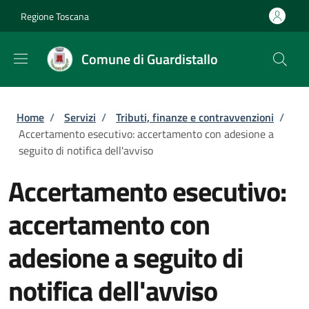
Salta al contenuto principale
Skip to footer content
Regione Toscana
Comune di Guardistallo
Briciole di pane
Home
/
Servizi
/
Tributi, finanze e contravvenzioni
/
Accertamento esecutivo: accertamento con adesione a
seguito di notifica dell'avviso
Accertamento esecutivo:
accertamento con
adesione a seguito di
notifica dell'avviso