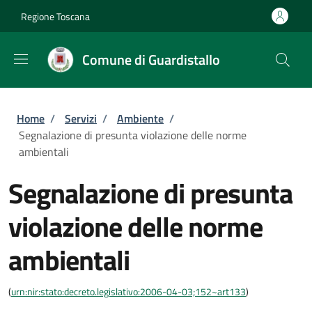
Salta al contenuto principale
Skip to footer content
Regione Toscana
Comune di Guardistallo
Briciole di pane
Home
/
Servizi
/
Ambiente
/
Segnalazione di presunta violazione delle norme
ambientali
Segnalazione di presunta
violazione delle norme
ambientali
(
urn:nir:stato:decreto.legislativo:2006-04-03;152~art133
)