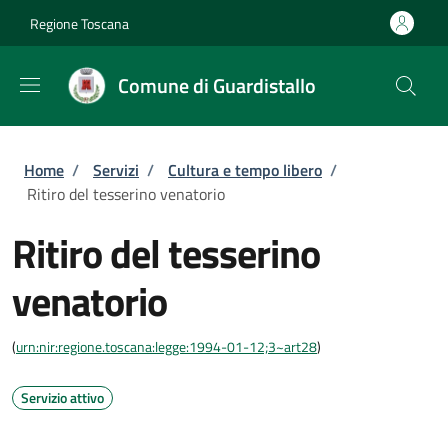
Salta al contenuto principale
Skip to footer content
Regione Toscana
Comune di Guardistallo
Briciole di pane
Home
/
Servizi
/
Cultura e tempo libero
/
Ritiro del tesserino venatorio
Ritiro del tesserino
venatorio
(
urn:nir:regione.toscana:legge:1994-01-12;3~art28
)
Servizio attivo