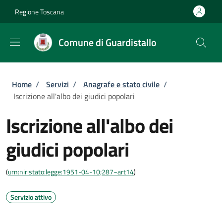
Salta al contenuto principale
Skip to footer content
Regione Toscana
Comune di Guardistallo
Briciole di pane
Home
/
Servizi
/
Anagrafe e stato civile
/
Iscrizione all'albo dei giudici popolari
Iscrizione all'albo dei
giudici popolari
(
urn:nir:stato:legge:1951-04-10;287~art14
)
Servizio attivo