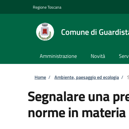
Salta al contenuto principale
Skip to footer content
Regione Toscana
Comune di Guardist
Amministrazione
Novità
Serv
Briciole di pane
Home
/
Ambiente, paesaggio ed ecologia
/
Segnalare una pre
norme in materia