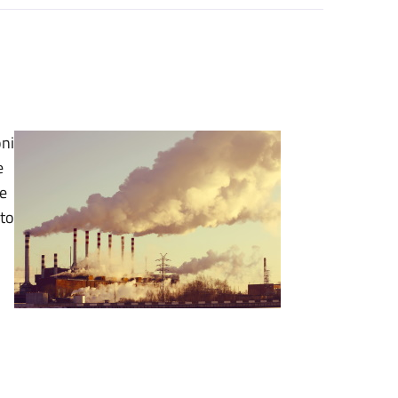
oni
e
he
nto