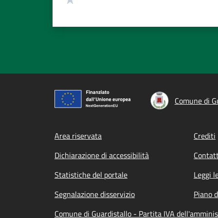
Comune di Gu
Footer menu
Area riservata
Crediti
Dichiarazione di accessibilità
Contatt
Statistiche del portale
Leggi l
Segnalazione disservizio
Piano d
Comune di Guardistallo - Partita IVA dell'ammin