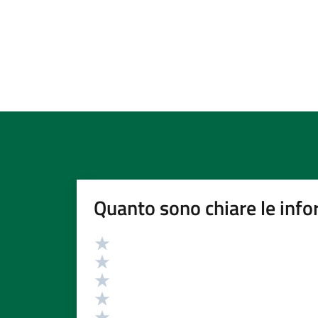
Quanto sono chiare le info
Valutazione
Valuta 5 stelle su 5
Valuta 4 stelle su 5
Valuta 3 stelle su 5
Valuta 2 stelle su 5
Valuta 1 stelle su 5