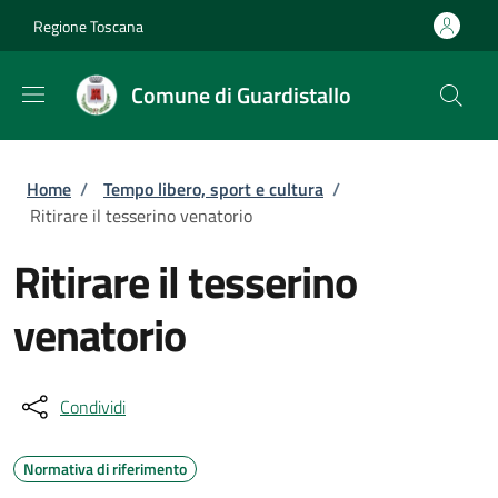
Salta al contenuto principale
Skip to footer content
Regione Toscana
Comune di Guardistallo
Briciole di pane
Home
/
Tempo libero, sport e cultura
/
Ritirare il tesserino venatorio
Ritirare il tesserino
venatorio
Condividi
Normativa di riferimento