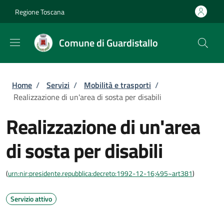
Salta al contenuto principale
Skip to footer content
Regione Toscana
Comune di Guardistallo
Briciole di pane
Home
/
Servizi
/
Mobilità e trasporti
/
Realizzazione di un'area di sosta per disabili
Realizzazione di un'area
di sosta per disabili
(
urn:nir:presidente.repubblica:decreto:1992-12-16;495~art381
)
Servizio attivo